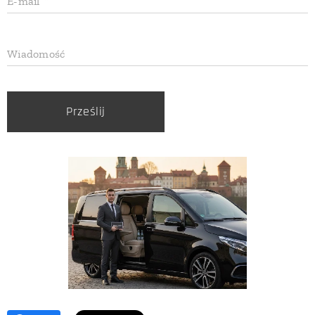
E-mail
Wiadomość
Prześlij