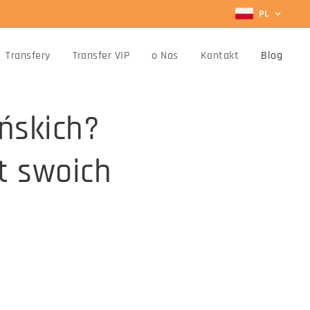
PL
Transfery
Transfer VIP
o Nas
Kontakt
Blog
eńskich?
t swoich