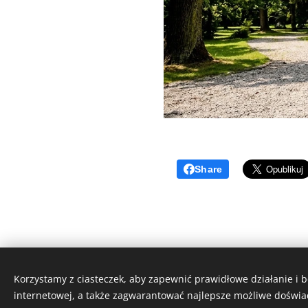
Share
Korzystamy z ciasteczek, aby zapewnić prawidłowe działanie i 
internetowej, a także zagwarantować najlepsze możliwe doświa
All rights reserved | GoTransfers 2025