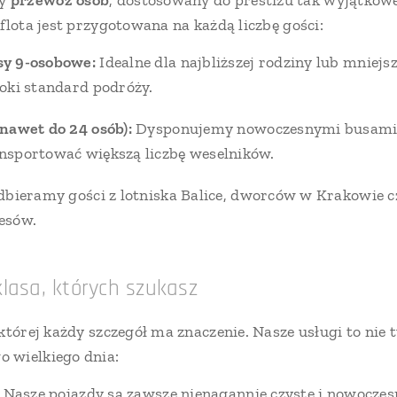
wy
przewóz osób
, dostosowany do prestiżu tak wyjątkowe
flota jest przygotowana na każdą liczbę gości:
y 9-osobowe:
Idealne dla najbliższej rodziny lub mniej
oki standard podróży.
nawet do 24 osób):
Dysponujemy nowoczesnymi busami,
sportować większą liczbę weselników.
bieramy gości z lotniska Balice, dworców w Krakowie c
esów.
lasa, których szukasz
której każdy szczegół ma znaczenie. Nasze usługi to nie 
 wielkiego dnia:
Nasze pojazdy są zawsze nienagannie czyste i nowoczes