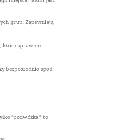
go miejsca, jakim jest
szych grup. Zapewniają
 które sprawnie
zy bezpośrednio spod
tylko "podwózka", to
ne.