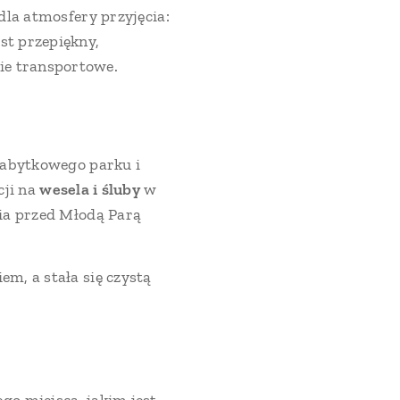
dla atmosfery przyjęcia:
t przepiękny,
ie transportowe.
 zabytkowego parku i
cji na
wesela i śluby
w
wia przed Młodą Parą
em, a stała się czystą