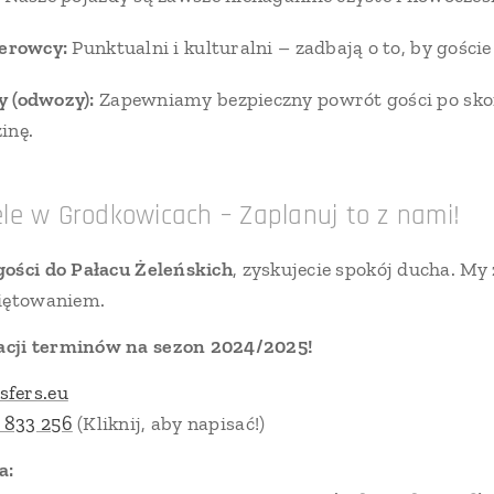
ierowcy:
Punktualni i kulturalni – zadbają o to, by goście
 (odwozy):
Zapewniamy bezpieczny powrót gości po skoń
inę.
le w Grodkowicach – Zaplanuj to z nami!
gości do Pałacu Żeleńskich
, zyskujecie spokój ducha. My
więtowaniem.
cji terminów na sezon 2024/2025!
sfers.eu
 833 256
(Kliknij, aby napisać!)
a: