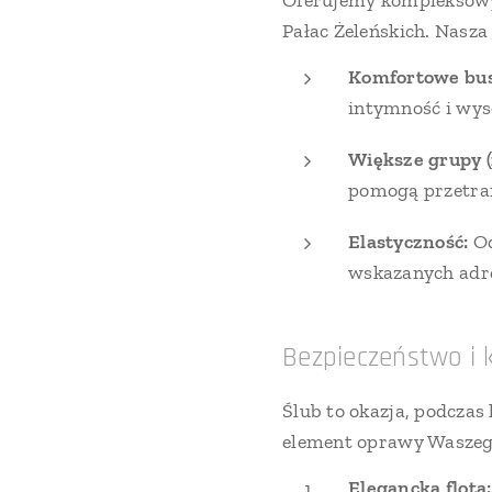
Oferujemy komplekso
Pałac Żeleńskich. Nasza 
Komfortowe bus
intymność i wys
Większe grupy (
pomogą przetran
Elastyczność:
Od
wskazanych adr
Bezpieczeństwo i k
Ślub to okazja, podczas 
element oprawy Waszego
Elegancka flota: