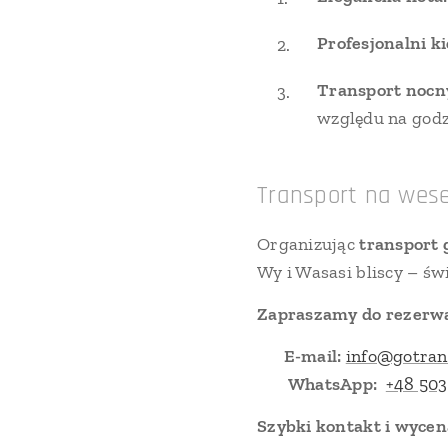
Profesjonalni k
Transport nocny
względu na godz
Transport na wese
Organizując
transport 
Wy i Wasasi bliscy – ś
Zapraszamy do rezerwa
📧
E-mail:
info@gotran
📱
WhatsApp:
+48 503
Szybki kontakt i wycen