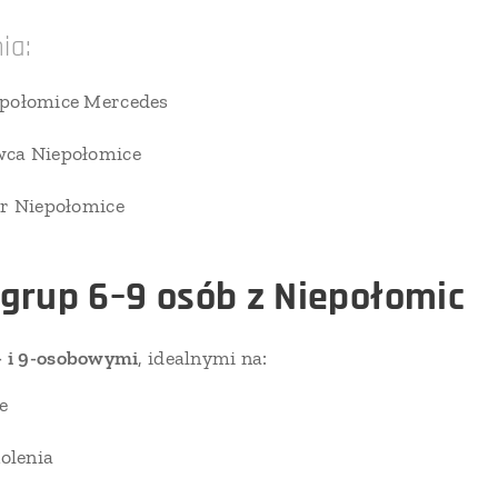
ia:
epołomice Mercedes
wca Niepołomice
er Niepołomice
grup 6–9 osób z Niepołomic
- i 9-osobowymi
, idealnymi na:
e
kolenia