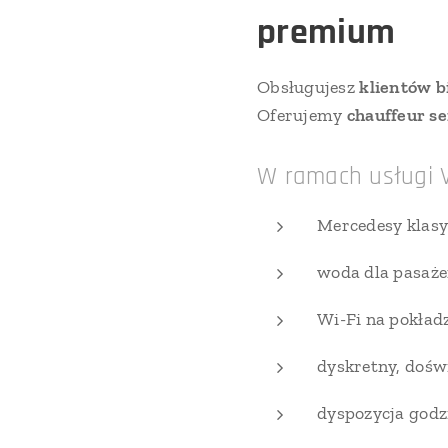
premium
Obsługujesz
klientów b
Oferujemy
chauffeur s
W ramach usługi V
Mercedesy klas
woda dla pasaż
Wi-Fi na pokład
dyskretny, dośw
dyspozycja godz