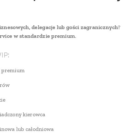
iznesowych, delegacje lub gości zagranicznych
?
ervice w standardzie premium
.
IP:
y premium
erów
zie
iadczony kierowca
inowa lub całodniowa