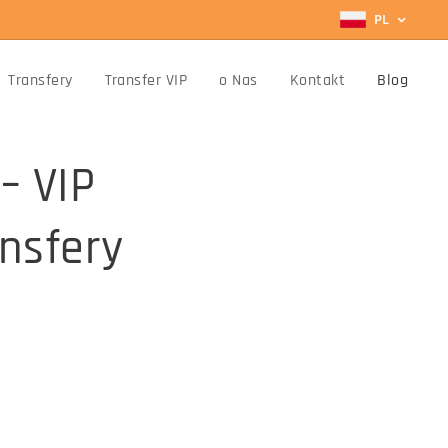
PL
Transfery
Transfer VIP
o Nas
Kontakt
Blog
– VIP
ansfery