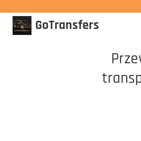
GoTransfers
Prze
transp