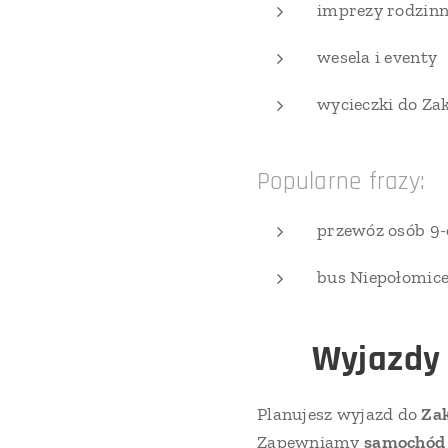
imprezy rodzin
wesela i eventy
wycieczki do Za
Popularne frazy:
przewóz osób 9
bus Niepołomice
🏔️
Wyjazdy 
Planujesz wyjazd do
Zak
Zapewniamy
samochód 