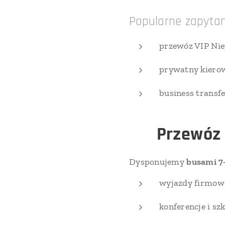
Popularne zapytan
przewóz VIP Ni
prywatny kiero
business transf
🚐
Przewóz 
Dysponujemy
busami 7
wyjazdy firmow
konferencje i sz