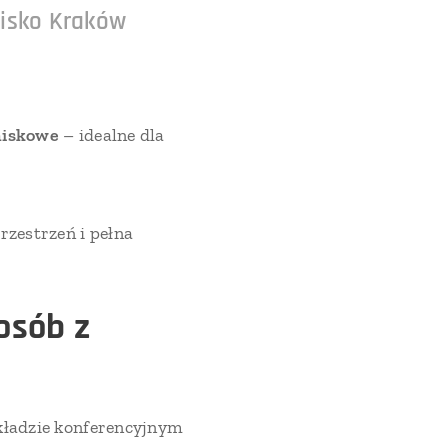
nisko Kraków
niskowe
– idealne dla
rzestrzeń i pełna
osób z
kładzie konferencyjnym