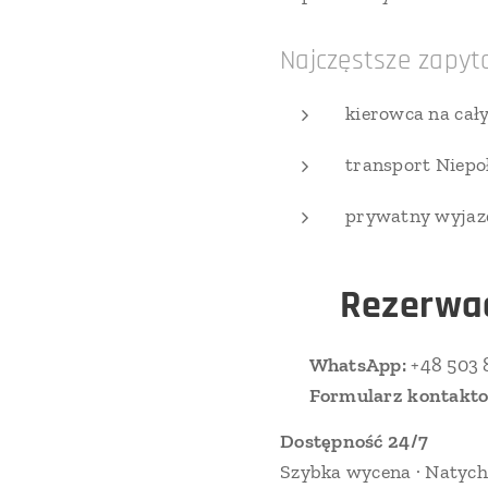
Najczęstsze zapyt
kierowca na cał
transport Niep
prywatny wyjazd
📞
Rezerwac
📱
WhatsApp:
+48 503 
🌐
Formularz kontakt
Dostępność 24/7
Szybka wycena · Natych