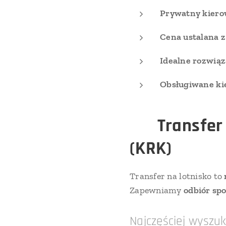
Prywatny kiero
Cena ustalana z
Idealne rozwiąz
Obsługiwane ki
✈️
Transfer
(KRK)
Transfer na lotnisko to
Zapewniamy
odbiór spo
Najczęściej wyszuk