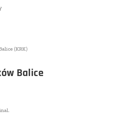
y
Balice (KRK)
ków Balice
nal.