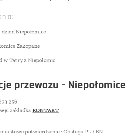
ania:
y dzień Niepołomice
ołomice Zakopane
 w Tatry z Niepołomic
je przewozu – Niepołomice
833 256
owy:
zakładka
KONTAKT
miastowe potwierdzenie · Obsługa PL / EN