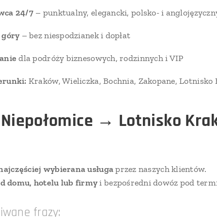
wca 24/7
– punktualny, elegancki, polsko- i anglojęzyczn
 góry
– bez niespodzianek i dopłat
anie
dla podróży biznesowych, rodzinnych i VIP
erunki:
Kraków, Wieliczka, Bochnia, Zakopane, Lotnisko 
 Niepołomice → Lotnisko Kra
najczęściej wybierana usługa
przez naszych klientów.
d domu, hotelu lub firmy
i bezpośredni dowóz pod termi
iwane frazy: