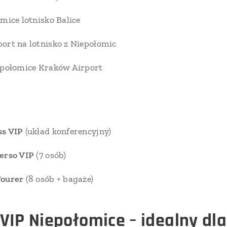
mice lotnisko Balice
ort na lotnisko z Niepołomic
epołomice Kraków Airport
ss VIP
(układ konferencyjny)
erso VIP
(7 osób)
Tourer
(8 osób + bagaże)
VIP Niepołomice – idealny dla 