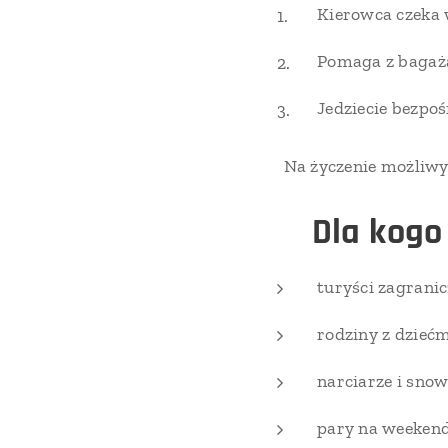
Kierowca czeka w
Pomaga z bagaż
Jedziecie bezpo
👉 Na życzenie możliw
👥
Dla kogo
turyści zagranic
rodziny z dzieć
narciarze i sno
pary na weeken