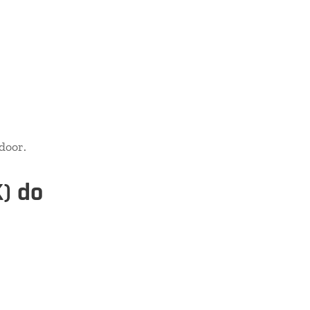
door.
K) do