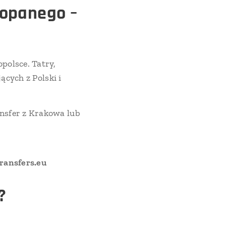
kopanego –
polsce. Tatry,
ących z Polski i
nsfer z Krakowa lub
ransfers.eu
?