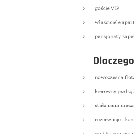
goście VIP
właściciele apar
pensjonaty zape
⭐
Dlaczego
nowoczesna flo
kierowcy jeżdżą
stała cena niez
rezerwacje i ko
szybka rezerwacj