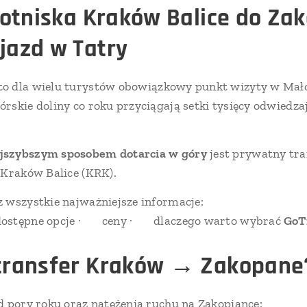
lotniska Kraków Balice do Za
jazd w Tatry
to dla wielu turystów obowiązkowy punkt wizyty w Mało
rskie doliny co roku przyciągają setki tysięcy odwiedzaj
jszybszym sposobem dotarcia w góry
jest prywatny tra
 Kraków Balice (KRK).
 wszystkie najważniejsze informacje:
dostępne opcje · 💰 ceny · ⭐ dlaczego warto wybrać
GoT
 transfer Kraków → Zakopane
d pory roku oraz natężenia ruchu na Zakopiance: