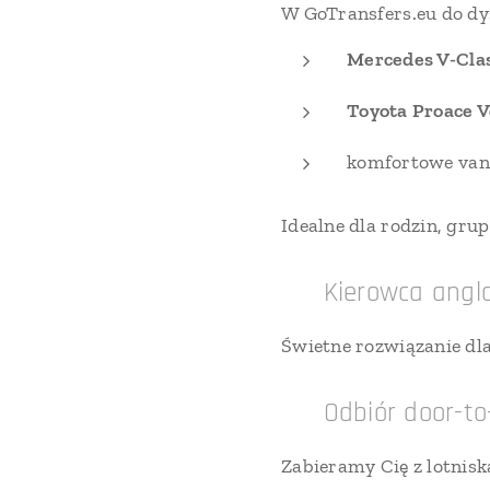
W GoTransfers.eu do dy
Mercedes V-Clas
Toyota Proace V
komfortowe va
Idealne dla rodzin, gru
✔ Kierowca anglo
Świetne rozwiązanie dl
✔ Odbiór door-to
Zabieramy Cię z lotnis