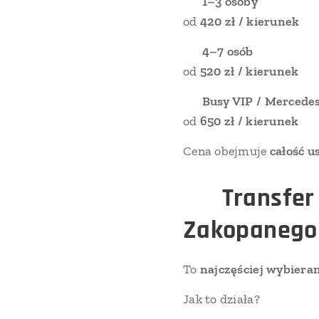
➡ 1–3 osoby
od
420 zł / kierunek
➡ 4–7 osób
od
520 zł / kierunek
➡ Busy VIP / Mercedes
od
650 zł / kierunek
Cena obejmuje
całość u
✈️
Transfer
Zakopanego
To
najczęściej wybiera
Jak to działa?