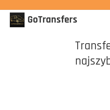
GoTransfers
Transf
najszy