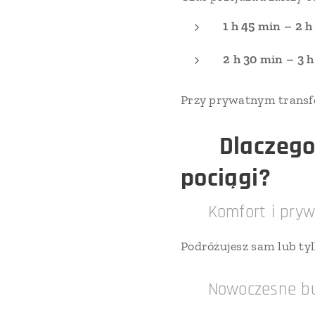
1 h 45 min – 2 h
2 h 30 min – 3 h
Przy prywatnym transfe
🚐
Dlaczego
pociągi?
✔ Komfort i pryw
Podróżujesz sam lub tyl
✔ Nowoczesne bus