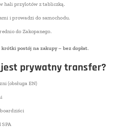
 hali przylotów z tabliczką.
ami i prowadzi do samochodu.
średnio do Zakopanego.
y
krótki postój na zakupy – bez dopłat
.
 jest prywatny transfer?
zni (obsługa EN)
mi
wboardziści
d SPA