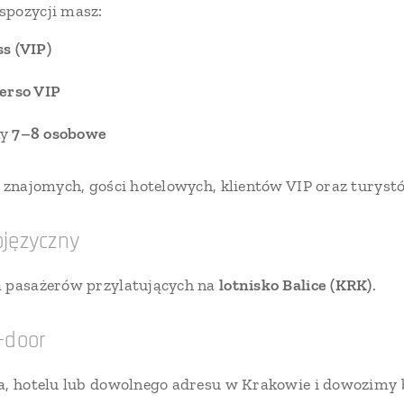
spozycji masz:
s (VIP)
erso VIP
ny
7–8 osobowe
p znajomych, gości hotelowych, klientów VIP oraz turys
języczny
a pasażerów przylatujących na
lotnisko Balice (KRK)
.
-door
ka, hotelu lub dowolnego adresu w Krakowie i dowozimy 