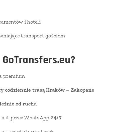
tamentów i hoteli
wniające transport gościom
 GoTransfers.eu?
ta premium
cy
codziennie trasą Kraków – Zakopane
ależnie od ruchu
ntakt przez WhatsApp
24/7
a – często bez zaliczek