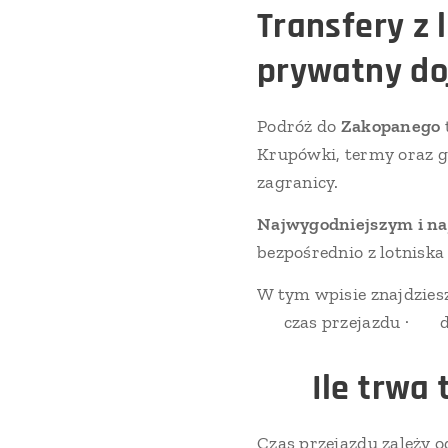
Transfery z 
prywatny do
Podróż do
Zakopanego
Krupówki, termy oraz gó
zagranicy.
Najwygodniejszym i na
bezpośrednio z lotniska
W tym wpisie znajdziesz
⏱️ czas przejazdu · 🚐 
⏱️
Ile trwa
Czas przejazdu zależy o