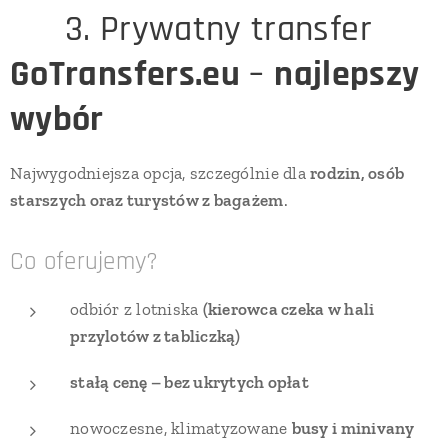
🚐 3. Prywatny transfer
GoTransfers.eu
–
najlepszy
wybór
Najwygodniejsza opcja, szczególnie dla
rodzin, osób
starszych oraz turystów z bagażem
.
Co oferujemy?
odbiór z lotniska
(kierowca czeka w hali
przylotów z tabliczką)
stałą cenę – bez ukrytych opłat
nowoczesne, klimatyzowane
busy i minivany